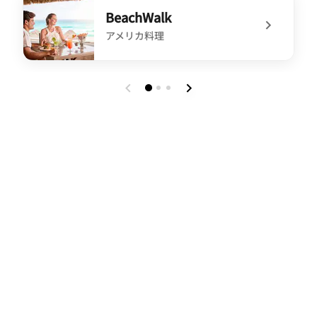
BeachWalk
アメリカ料理
undefined BeachWalk