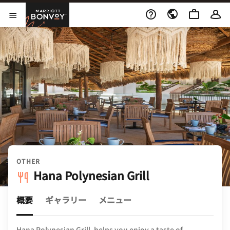
Skip to Content
Marriott Bonvoy
メニューを開く
OTHER
Hana Polynesian Grill
概要
ギャラリー
メニュー
Hana Polynesian Grill, helps you enjoy a taste of