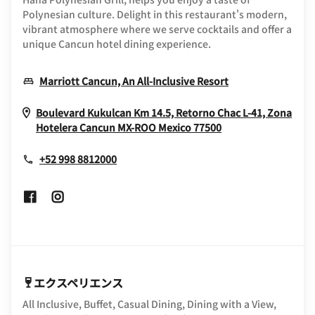
Polynesian culture. Delight in this restaurant's modern,
vibrant atmosphere where we serve cocktails and offer a
unique Cancun hotel dining experience.
Opens In New 
Marriott Cancun, An All-Inclusive Resort
Boulevard Kukulcan Km 14.5, Retorno Chac L-41, Zona
Opens In New W
Hotelera
Cancun
MX-ROO
Mexico
77500
+52 998 8812000
Opens In New Window
Opens In New Window
エクスペリエンス
All Inclusive, Buffet, Casual Dining, Dining with a View,