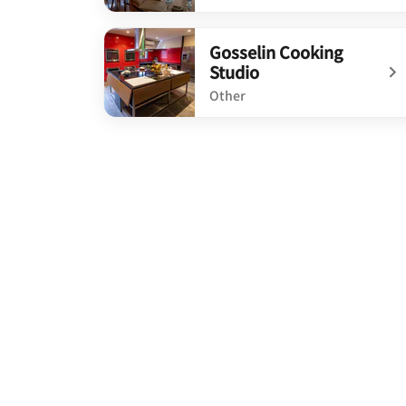
undefined K'uhul
Gosselin Cooking
Studio
Other
undefined Gosselin Cooking Studio