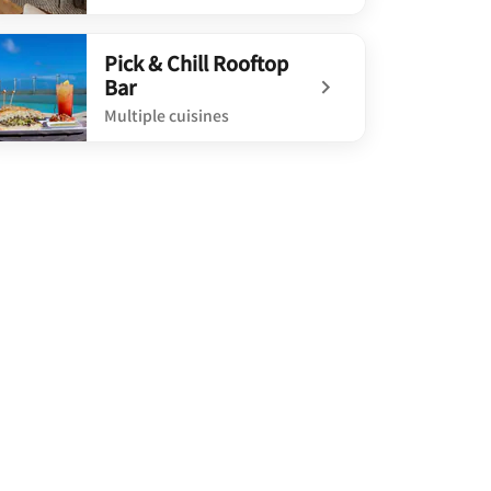
defined Côté à Costa
Pick & Chill Rooftop
Bar
Multiple cuisines
defined Pick & Chill Rooftop Bar