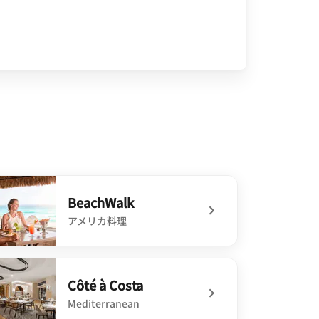
BeachWalk
アメリカ料理
defined BeachWalk
Côté à Costa
Mediterranean