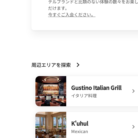
テルブランドと比類のない体験の数々をお楽
だけます。
opens in new wind
今すぐご入会ください。
周辺エリアを探索
Gustino Italian Grill
イタリア料理
undefined Gustino Italian Grill
K'uhul
Mexican