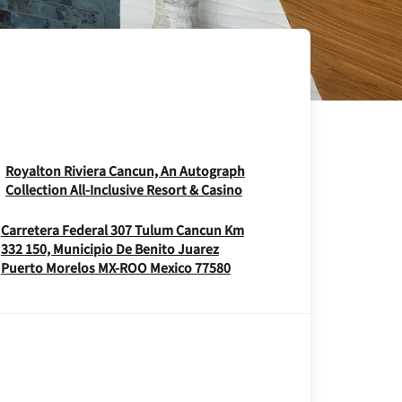
Royalton Riviera Cancun, An Autograph
Opens In New Window
Collection All-Inclusive Resort & Casino
Carretera Federal 307 Tulum Cancun Km
332 150, Municipio De Benito Juarez
Opens In New Window
Puerto Morelos
MX-ROO
Mexico
77580