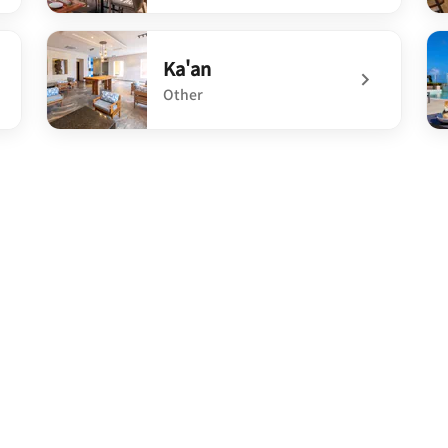
undefined Joya
un
Ka'an
Other
undefined Ka'an
un