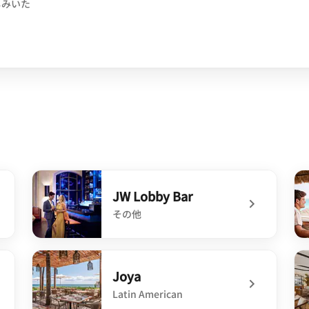
しみいた
ow
JW Lobby Bar
その他
undefined JW Lobby Bar
un
Joya
Latin American