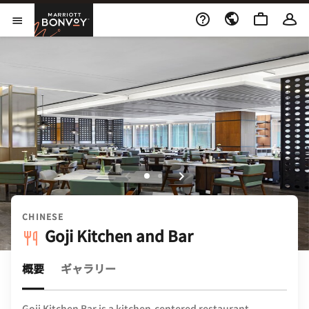
Skip to Content
Marriott Bonvoy
メニューを開く
CHINESE
Goji Kitchen and Bar
概要
ギャラリー
Goji Kitchen Bar is a kitchen-centered restaurant