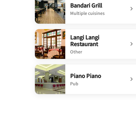
Bandari Grill
Multiple cuisines
undefined Bandari Grill
Langi Langi
Restaurant
Other
undefined Langi Langi Restaurant
Piano Piano
Pub
undefined Piano Piano