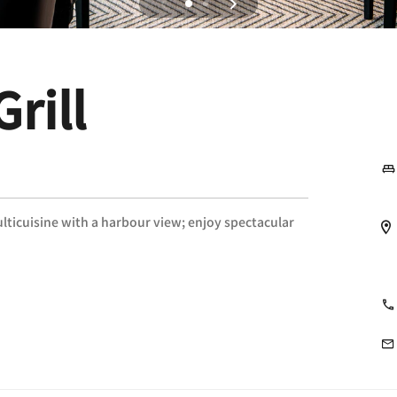
rill
ulticuisine with a harbour view; enjoy spectacular