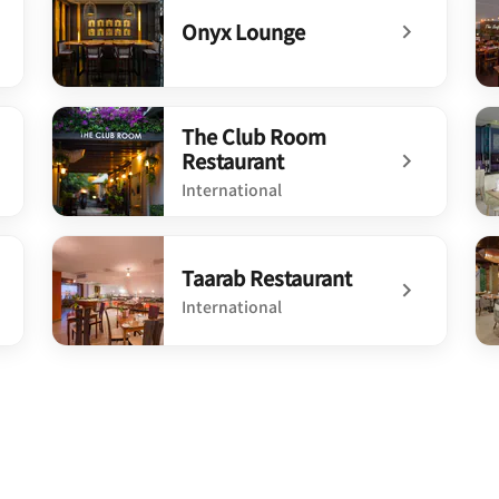
Onyx Lounge
undefined Onyx Lounge
un
The Club Room
Restaurant
International
undefined The Club Room Restaurant
un
Taarab Restaurant
International
undefined Taarab Restaurant
un