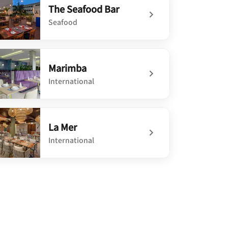
The Seafood Bar
Seafood
defined The Seafood Bar
Marimba
International
defined Marimba
La Mer
International
defined La Mer