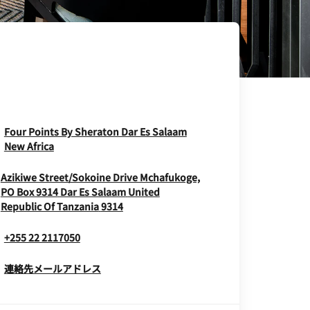
Four Points By Sheraton Dar Es Salaam
Opens In New Window
New Africa
Azikiwe Street/Sokoine Drive Mchafukoge,
PO Box 9314
Dar Es Salaam
United
Opens In New Window
Republic Of Tanzania
9314
+255 22 2117050
連絡先メールアドレス