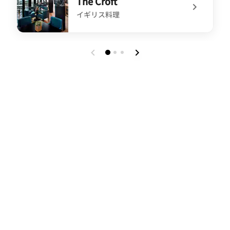
The Croft
イギリス料理
undefined The Croft