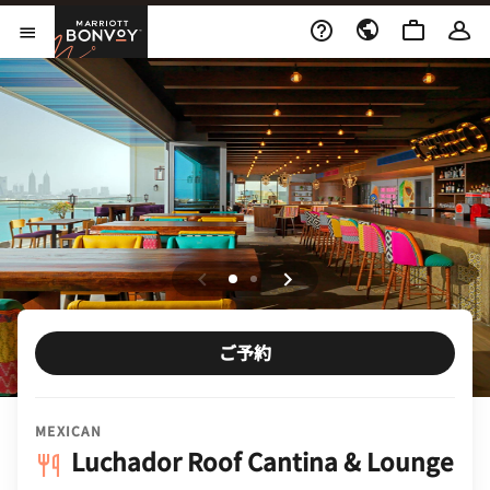
Skip to Content
Marriott Bonvoy
メニューを開く
ご予約
MEXICAN
Luchador Roof Cantina & Lounge