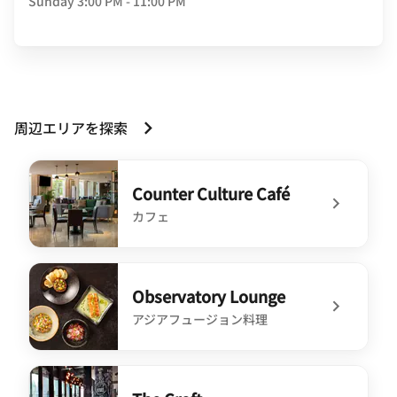
Sunday
3:00 PM - 11:00 PM
周辺エリアを探索
Counter Culture Café
カフェ
undefined Counter Culture Café
Observatory Lounge
アジアフュージョン料理
undefined Observatory Lounge