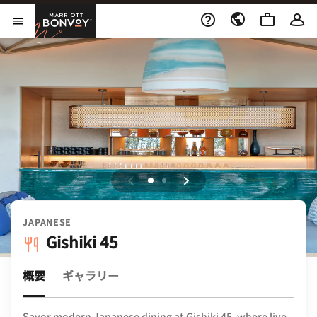
Skip to Content
Marriott Bonvoy
メニューを開く
JAPANESE
Gishiki 45
概要
ギャラリー
Savor modern Japanese dining at Gishiki 45, where live