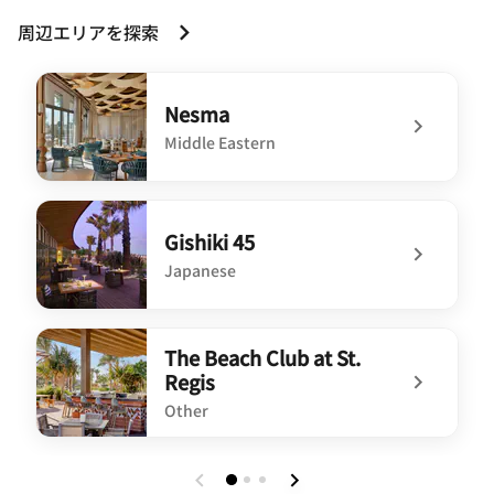
周辺エリアを探索
Nesma
Middle Eastern
undefined Nesma
Gishiki 45
Japanese
undefined Gishiki 45
The Beach Club at St.
Regis
Other
undefined The Beach Club at St. Regis