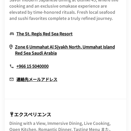
cooking and an exclusive omakase experience are
elevated by time-honored rituals. Fresh local seafood
and sushi favorites complete a truly refined journey.
Opens In New Window
The St. Regis Red Sea Resort
Zone 6 Ummahat Al Sjyakh North, Ummahat Island
Opens In New Window
Red Sea
Saudi Arabia
+966 15 5040000
連絡先メールアドレス
エクスペリエンス
Dining with a View, Immersive Dining, Live Cooking,
Open Kitchen, Romantic Dinner, Tasting Menu また、