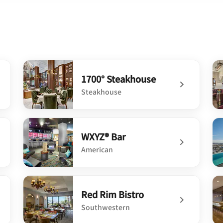
1700° Steakhouse
Steakhouse
eria
undefined 1700° Steakhouse
un
WXYZ® Bar
American
undefined WXYZ® Bar
un
Red Rim Bistro
Southwestern