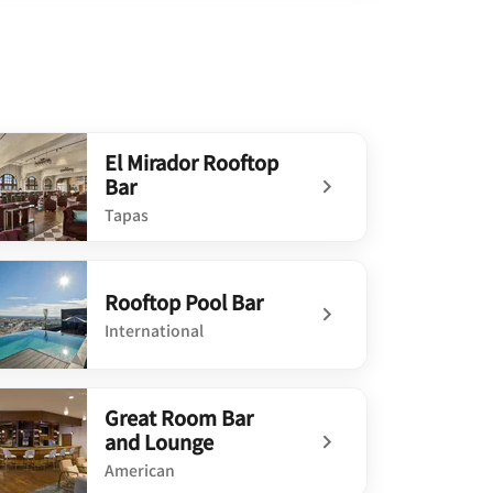
El Mirador Rooftop
Bar
Tapas
defined El Mirador Rooftop Bar
Rooftop Pool Bar
International
defined Rooftop Pool Bar
Great Room Bar
and Lounge
American