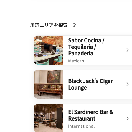
周辺エリアを探索
Sabor Cocina /
Tequileria /
Panaderia
Mexican
undefined Sabor Cocina / Tequileria / Panad
Black Jack's Cigar
Lounge
undefined Black Jack's Cigar Lounge
El Sardinero Bar &
Restaurant
International