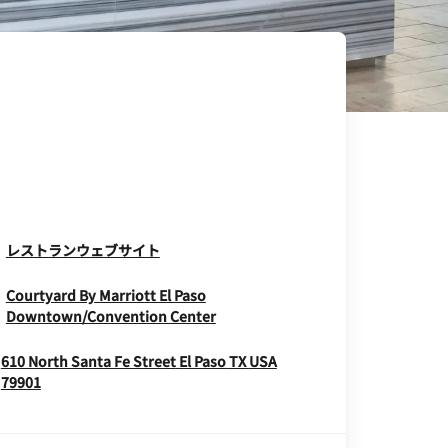
Opens In New Window
レストランウェブサイト
Courtyard By Marriott El Paso
Opens In New Window
Downtown/Convention Center
610 North Santa Fe Street
El Paso
TX
USA
Opens In New Window
79901