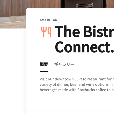
AMERICAN
The Bistr
Connect.
概要
ギャラリー
Visit our downtown El Paso restaurant for 
variety of dinner, beer and wine options in 
beverages made with Starbucks coffee to he