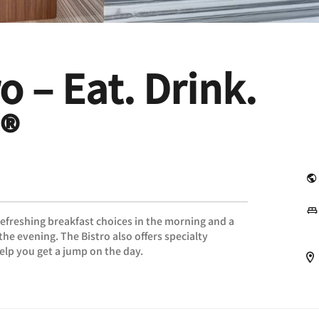
o – Eat. Drink.
®
refreshing breakfast choices in the morning and a
the evening. The Bistro also offers specialty
lp you get a jump on the day.