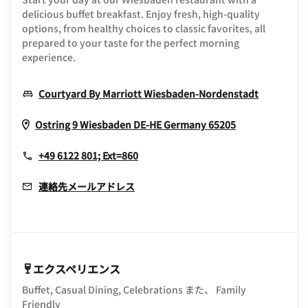
delicious buffet breakfast. Enjoy fresh, high-quality
options, from healthy choices to classic favorites, all
prepared to your taste for the perfect morning
experience.
Opens In
Courtyard By Marriott Wiesbaden-Nordenstadt
Opens In Ne
Ostring 9
Wiesbaden
DE-HE
Germany
65205
+49 6122 801; Ext=860
連絡先メールアドレス
エクスペリエンス
Buffet, Casual Dining, Celebrations また、 Family
Friendly