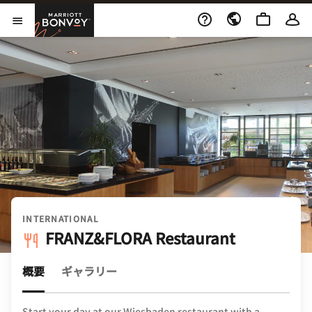
Skip to Content
Marriott Bonvoy
メニューを開く
INTERNATIONAL
FRANZ&FLORA Restaurant
概要
ギャラリー
Start your day at our Wiesbaden restaurant with a