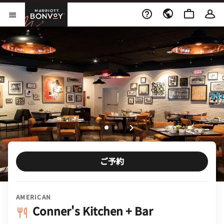
Skip to Content
Marriott Bonvoy
メニューを開く
ご予約
AMERICAN
Conner's Kitchen + Bar