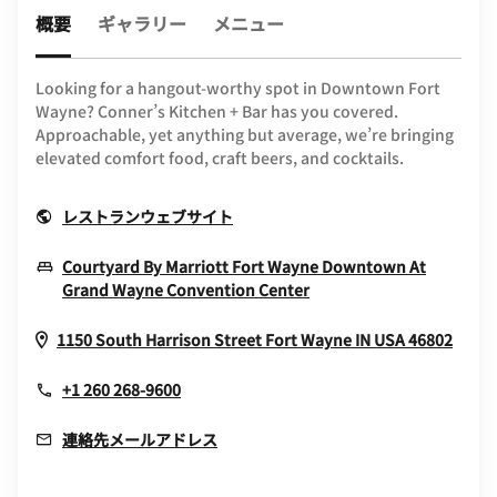
概要
ギャラリー
メニュー
Looking for a hangout-worthy spot in Downtown Fort
Wayne? Conner’s Kitchen + Bar has you covered.
Approachable, yet anything but average, we’re bringing
elevated comfort food, craft beers, and cocktails.
Opens In New Window
レストランウェブサイト
Courtyard By Marriott Fort Wayne Downtown At
Opens In New Windo
Grand Wayne Convention Center
Open
1150 South Harrison Street
Fort Wayne
IN
USA
46802
+1 260 268-9600
連絡先メールアドレス