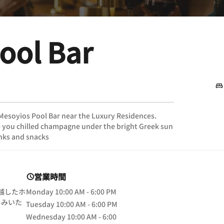
ool Bar
e Mesoyios Pool Bar near the Luxury Residences.
e you chilled champagne under the bright Greek sun
inks and snacks
営業時間
卓越したホ
Monday
10:00 AM - 6:00 PM
しみいた
Tuesday
10:00 AM - 6:00 PM
Wednesday
10:00 AM - 6:00
ow