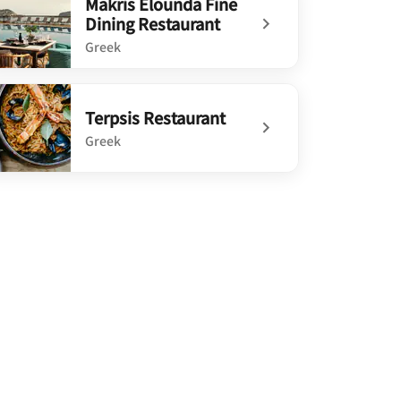
Makris Elounda Fine
Dining Restaurant
Greek
defined Makris Elounda Fine Dining Restaurant
Terpsis Restaurant
Greek
defined Terpsis Restaurant