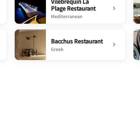
Vilebrequin La
Plage Restaurant
Mediterranean
undefined Vilebrequin La Plage Restaurant
un
Bacchus Restaurant
Greek
undefined Bacchus Restaurant
un