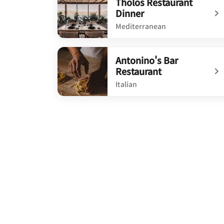
Tholos Restaurant
Dinner
Mediterranean
undefined Tholos Restaurant Dinner
Antonino's Bar
Restaurant
Italian
undefined Antonino's Bar Restaurant