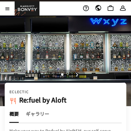
Skip to Content
Marriott Bonvoy
メニューを開く
ECLECTIC
Re:fuel by Aloft
概要
ギャラリー
Make your way to Re:fuel by AloftSM, our self-serve,