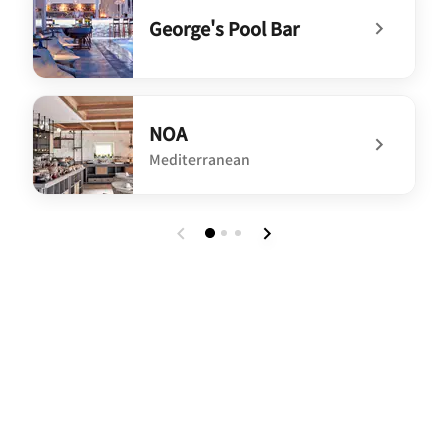
George's Pool Bar
undefined George's Pool Bar
NOA
Mediterranean
undefined NOA