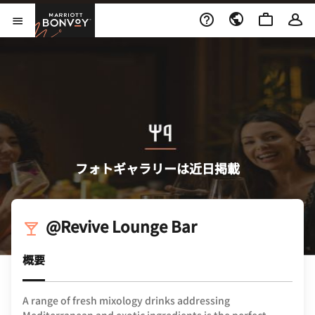
Skip to Content
Marriott Bonvoy
メニューを開く
フォトギャラリーは近日掲載
@Revive Lounge Bar
概要
A range of fresh mixology drinks addressing