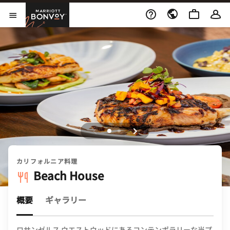
Skip to Content
Marriott Bonvoy
メニューを開く
カリフォルニア料理
Beach House
概要
ギャラリー
ロサンゼルス ウエストウッドにあるコンテンポラリーな当プ