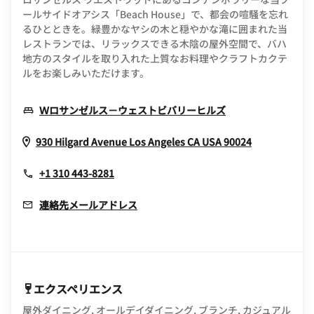
ールサイドオアシス「Beach House」で、都会の喧騒を忘れ
るひとときを。緑豊かなヤシの木と穏やかな滝に囲まれた当
レストランでは、リラックスできる木陰の屋外空間で、バハ
地方のスタイルを取り入れた上質なお料理やクラフトカクテ
ルをお楽しみいただけます。
Opens In New W
Ｗロサンゼルス－ウェストビバリーヒルズ
Opens In 
930 Hilgard Avenue
Los Angeles
CA
USA
90024
+1 310 443-8281
連絡先メールアドレス
エクスペリエンス
屋外ダイニング, オールデイダイニング, ブランチ, カジュアル