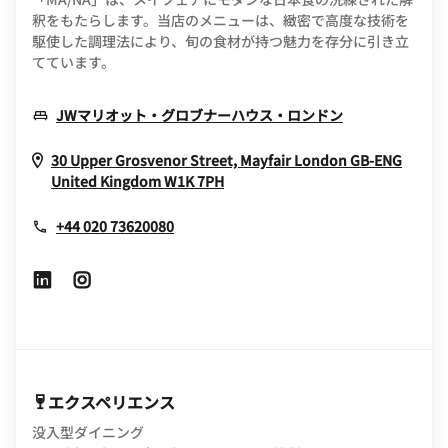
釈をもたらします。当店のメニューは、緻密で高度な技術を
駆使した調理法により、旬の食材が持つ魅力を存分に引き立
てています。
Opens In Ne
JWマリオット・グロブナーハウス・ロンドン
30 Upper Grosvenor Street, Mayfair
London
GB-ENG
Opens In New Window
United Kingdom
W1K 7PH
+44 020 73620080
Opens In New Window
Opens In New Window
エクスペリエンス
没入型ダイニング