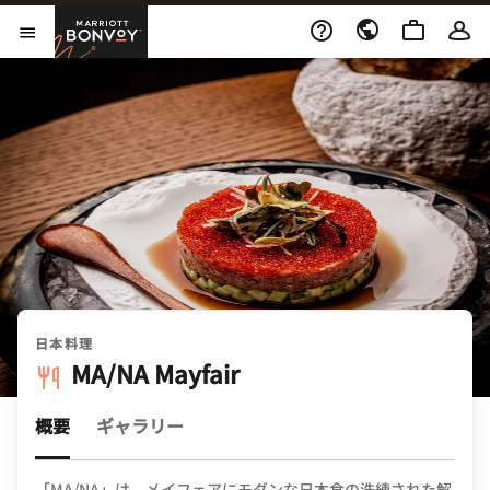
Skip to Content
Marriott Bonvoy
メニューを開く
日本料理
MA/NA Mayfair
概要
ギャラリー
「MA/NA」は、メイフェアにモダンな日本食の洗練された解