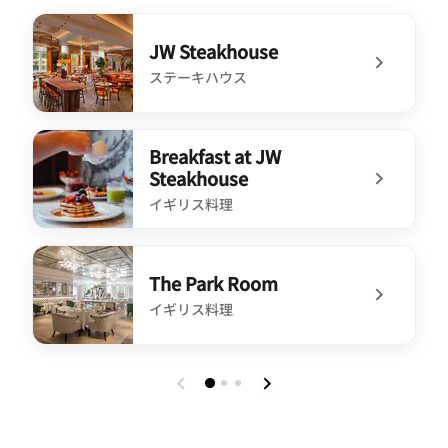
JW Steakhouse
ステーキハウス
undefined JW Steakhouse
Breakfast at JW
Steakhouse
イギリス料理
undefined Breakfast at JW Steakhouse
The Park Room
イギリス料理
undefined The Park Room