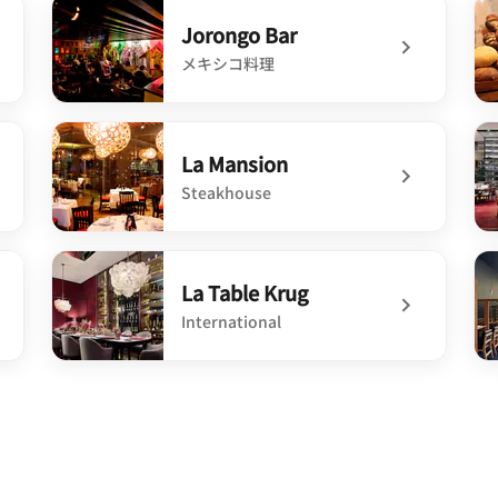
Jorongo Bar
メキシコ料理
undefined Jorongo Bar
un
La Mansion
Steakhouse
undefined La Mansion
un
La Table Krug
International
undefined La Table Krug
un