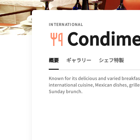
INTERNATIONAL
Condime
概要
ギャラリー
シェフ特製
Known for its delicious and varied breakfa
international cuisine, Mexican dishes, grill
Sunday brunch.