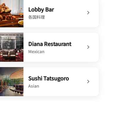
Lobby Bar
各国料理
defined Lobby Bar
Diana Restaurant
Mexican
defined Diana Restaurant
Sushi Tatsugoro
Asian
defined Sushi Tatsugoro