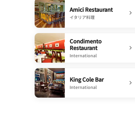
Amici Restaurant
イタリア料理
undefined Amici Restaurant
Condimento
Restaurant
International
undefined Condimento Restaurant
King Cole Bar
International
undefined King Cole Bar