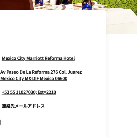
Opens In New Window
Mexico City Marriott Reforma Hotel
Av Paseo De La Reforma 276 Col. Juarez
Opens In New Window
Mexico City
MX-DIF
Mexico
06600
+52 55 11027030; Ext=2210
連絡先メールアドレス
Opens In New Window