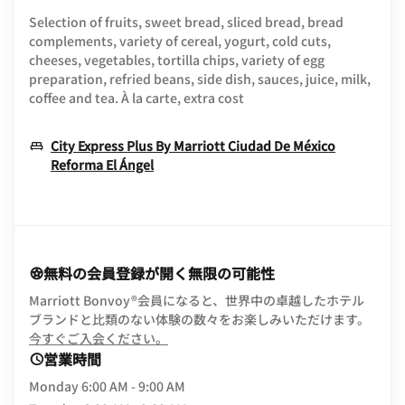
Selection of fruits, sweet bread, sliced bread, bread
complements, variety of cereal, yogurt, cold cuts,
cheeses, vegetables, tortilla chips, variety of egg
preparation, refried beans, side dish, sauces, juice, milk,
coffee and tea. À la carte, extra cost
City Express Plus By Marriott Ciudad De México
Opens In New Window
Reforma El Ángel
無料の会員登録が開く無限の可能性
Marriott Bonvoy®会員になると、世界中の卓越したホテル
ブランドと比類のない体験の数々をお楽しみいただけます。
opens in new window
今すぐご入会ください。
営業時間
Monday
6:00 AM - 9:00 AM