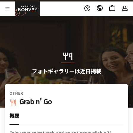
Skip to Content
Marriott Bonvoy
メニューを開く
フォトギャラリーは近日掲載
OTHER
Grab n' Go
概要
Enjoy convenient grab-and-go options available 24