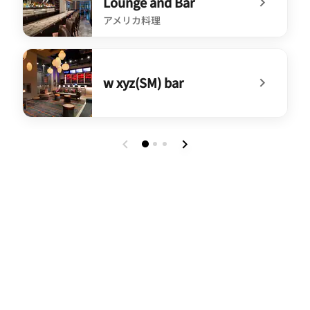
Lounge and Bar
アメリカ料理
undefined Contour Gastro Lounge and Bar
w xyz(SM) bar
undefined w xyz(SM) bar