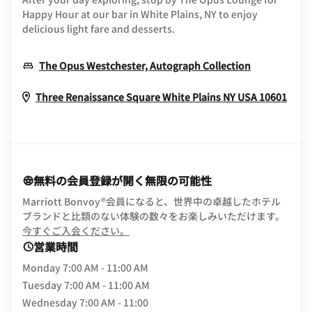
Happy Hour at our bar in White Plains, NY to enjoy
delicious light fare and desserts.
Opens In 
The Opus Westchester, Autograph Collection
Open
Three Renaissance Square
White Plains
NY
USA
10601
無料の会員登録が開く無限の可能性
Marriott Bonvoy®会員になると、世界中の卓越したホテル
ブランドと比類のない体験の数々をお楽しみいただけます。
opens in new window
今すぐご入会ください。
営業時間
Monday
7:00 AM - 11:00 AM
Tuesday
7:00 AM - 11:00 AM
Wednesday
7:00 AM - 11:00