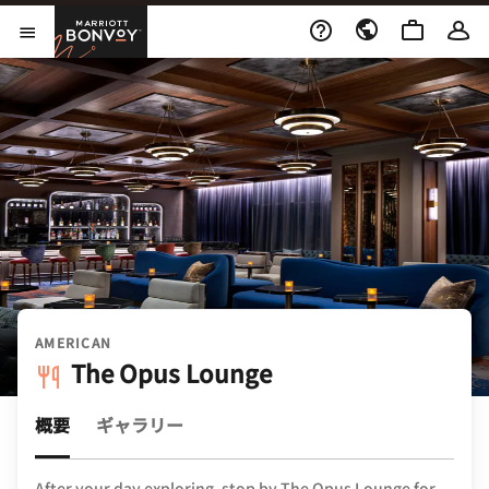
Skip to Content
Marriott Bonvoy
メニューを開く
AMERICAN
The Opus Lounge
概要
ギャラリー
After your day exploring, stop by The Opus Lounge for