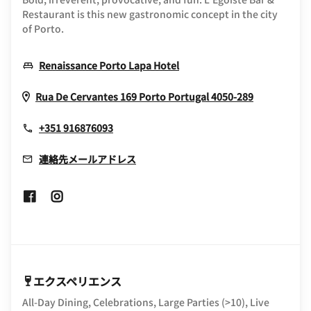
Restaurant is this new gastronomic concept in the city
of Porto.
Opens In New Window
Renaissance Porto Lapa Hotel
Opens In 
Rua De Cervantes 169
Porto
Portugal
4050-289
+351 916876093
連絡先メールアドレス
Opens In New Window
Opens In New Window
エクスペリエンス
All-Day Dining, Celebrations, Large Parties (>10), Live