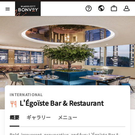
Skip to Content
Marriott Bonvoy
メニューを開く
INTERNATIONAL
L'Égoïste Bar & Restaurant
概要
ギャラリー
メニュー
Bold, irreverent, provocative, and fun: L’Égoïste Bar &