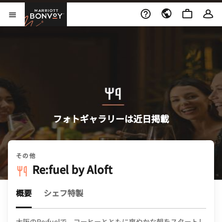
Skip to Content
Marriott Bonvoy
メニューを開く
フォトギャラリーは近日掲載
その他
Re:fuel by Aloft
概要
シェフ特製
大阪のRe:fuelで、コーヒーとともに爽やかな朝をスタートし