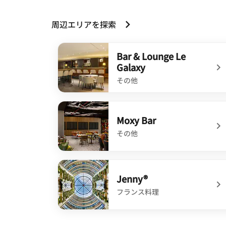
周辺エリアを探索
Bar & Lounge Le
Galaxy
その他
undefined Bar & Lounge Le Galaxy
Moxy Bar
その他
undefined Moxy Bar
Jenny®
フランス料理
undefined Jenny®