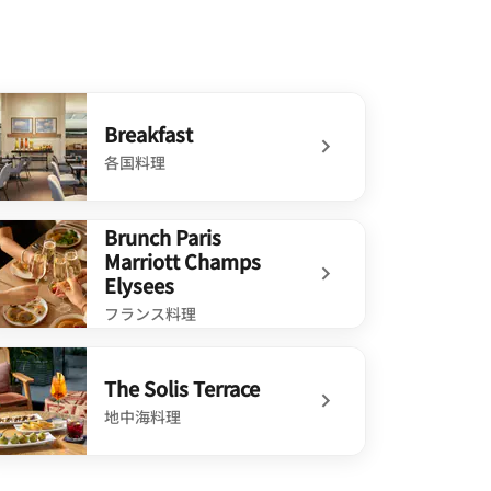
Breakfast
各国料理
defined Breakfast
Brunch Paris
Marriott Champs
Elysees
フランス料理
defined Brunch Paris Marriott Champs Elysees
The Solis Terrace
地中海料理
defined The Solis Terrace