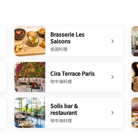
Brasserie Les
Saisons
各国料理
undefined Brasserie Les Saisons
un
Cira Terrace Paris
地中海料理
undefined Cira Terrace Paris
un
Solis bar &
restaurant
地中海料理
undefined Solis bar & restaurant
un