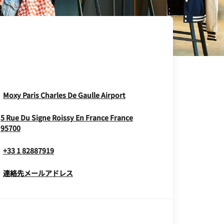
Opens In New Window
Moxy Paris Charles De Gaulle Airport
5 Rue Du Signe
Roissy En France
France
Opens In New Window
95700
+33 1 82887919
連絡先メールアドレス