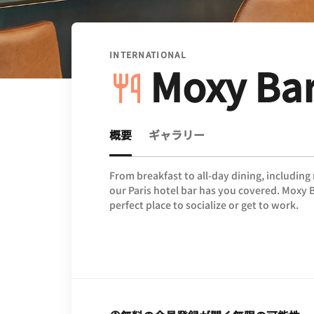
INTERNATIONAL
Moxy Ba
概要
ギャラリー
From breakfast to all-day dining, including 
our Paris hotel bar has you covered. Moxy Ba
perfect place to socialize or get to work.