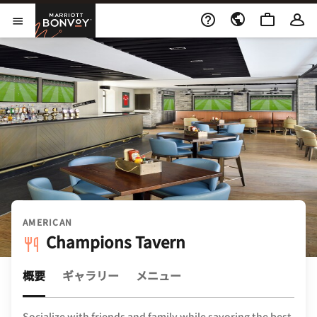
Skip to Content
Marriott Bonvoy
メニューを開く
AMERICAN
Champions Tavern
概要
ギャラリー
メニュー
Socialize with friends and family while savoring the best