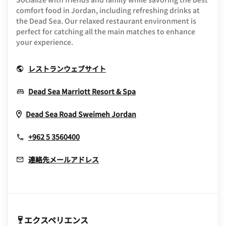
comfort food in Jordan, including refreshing drinks at
the Dead Sea. Our relaxed restaurant environment is
perfect for catching all the main matches to enhance
your experience.
Opens In New Window
レストランウェブサイト
Opens In New Window
Dead Sea Marriott Resort & Spa
Opens In New Window
Dead Sea Road
Sweimeh
Jordan
+962 5 3560400
連絡先メールアドレス
エクスペリエンス