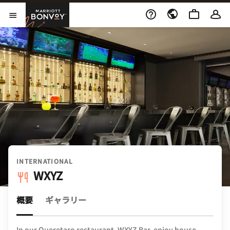
Skip to Content
Marriott Bonvoy
メニューを開く
INTERNATIONAL
WXYZ
概要
ギャラリー
In our Queretaro restaurant, WXYZ Bar, enjoy house