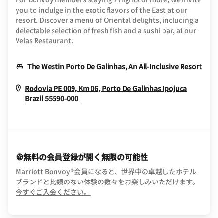
you to indulge in the exotic flavors of the East at our
resort. Discover a menu of Oriental delights, including a
delectable selection of fresh fish and a sushi bar, at our
Velas Restaurant.
Ope
The Westin Porto De Galinhas, An All-Inclusive Resort
Rodovia PE 009, Km 06, Porto De Galinhas
Ipojuca
Opens In New Window
Brazil
55590-000
無料の会員登録が開く無限の可能性
Marriott Bonvoy®会員になると、世界中の卓越したホテル
ブランドと比類のない体験の数々をお楽しみいただけます。
opens in new window
今すぐご入会ください。