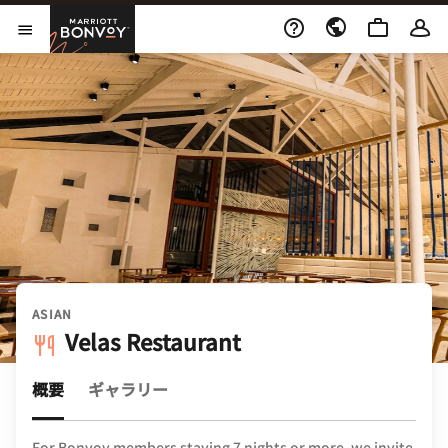
Skip to Content
Marriott Bonvoy
メニューを開く
ASIAN
Velas Restaurant
概要
ギャラリー
For Bonvoy members staying 7 nights or more, we invite