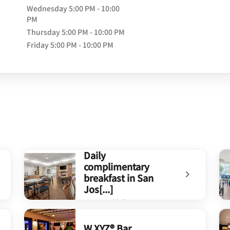
Wednesday
5:00 PM - 10:00
ow
PM
Thursday
5:00 PM - 10:00 PM
Friday
5:00 PM - 10:00 PM
Daily
complimentary
breakfast in San
Jos[...]
アメリカ料理
undefined Daily complimentary breakfast in San Jos[..
un
W XYZ® Bar