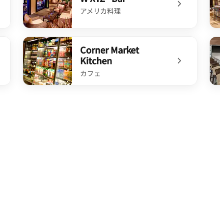
アメリカ料理
undefined W XYZ® Bar
un
Corner Market
Kitchen
カフェ
undefined Corner Market Kitchen
un