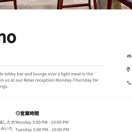
no
le lobby bar and lounge over a light meal in the
oin us at our Relax reception Monday-Thursday for
ings.
営業時間
卓越したホ
Monday
5:00 PM - 10:00 PM
しみいた
Tuesday
5:00 PM - 10:00 PM