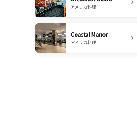
アメリカ料理
undefined Breakfast Bistro
Coastal Manor
アメリカ料理
undefined Coastal Manor