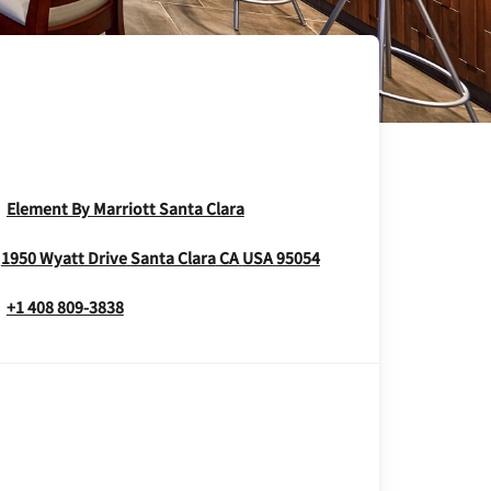
Opens In New Window
Element By Marriott Santa Clara
Opens In New Wind
1950 Wyatt Drive
Santa Clara
CA
USA
95054
+1 408 809-3838