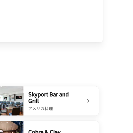
Skyport Bar and
Grill
アメリカ料理
.]
defined Skyport Bar and Grill
Cobre & Clay