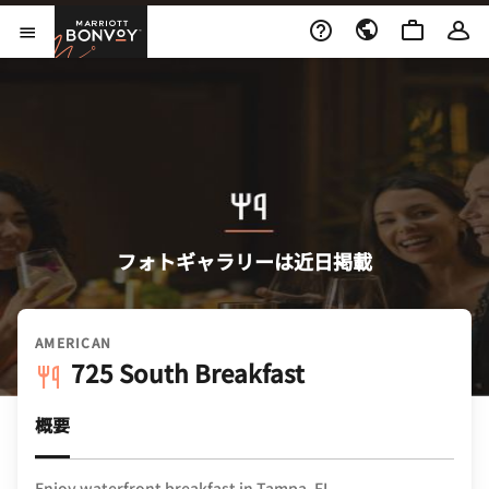
Skip to Content
Marriott Bonvoy
メニューを開く
フォトギャラリーは近日掲載
AMERICAN
725 South Breakfast
概要
Enjoy waterfront breakfast in Tampa, FL.