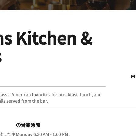
ns Kitchen &
s
classic American favorites for breakfast, lunch, and
ls served from the bar.
営業時間
卓越したホ
Monday
6:30 AM - 1:00 PM,