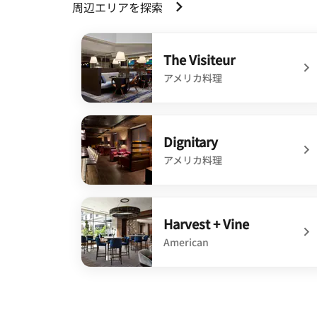
周辺エリアを探索
The Visiteur
アメリカ料理
undefined The Visiteur
Dignitary
アメリカ料理
undefined Dignitary
Harvest + Vine
American
undefined Harvest + Vine