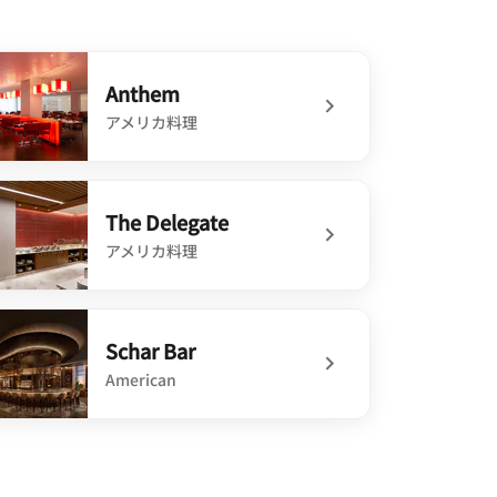
Anthem
アメリカ料理
defined Anthem
The Delegate
アメリカ料理
defined The Delegate
Schar Bar
American
defined Schar Bar