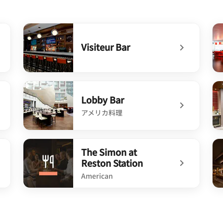
Visiteur Bar
undefined Visiteur Bar
un
Lobby Bar
アメリカ料理
undefined Lobby Bar
un
The Simon at
Reston Station
American
undefined The Simon at Reston Station
un