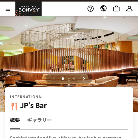
Skip to Content
Marriott Bonvoy
メニューを開く
INTERNATIONAL
JP's Bar
概要
ギャラリー
Sophisticated and lively Warsaw bar for businessmen