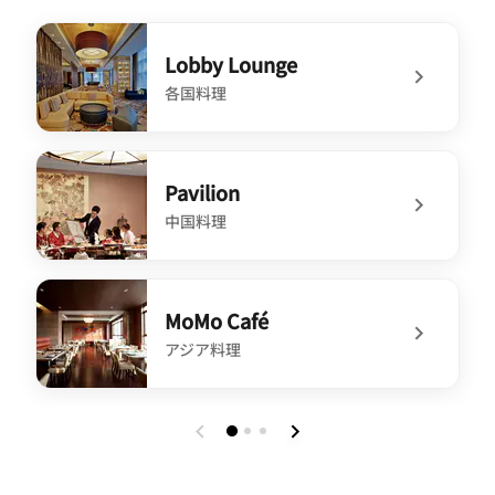
Lobby Lounge
各国料理
undefined Lobby Lounge
Pavilion
中国料理
undefined Pavilion
MoMo Café
アジア料理
undefined MoMo Café