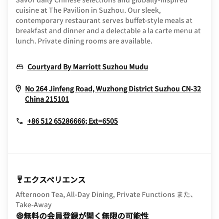
cuisine at The Pavilion in Suzhou. Our sleek,
contemporary restaurant serves buffet-style meals at
breakfast and dinner and a delectable a la carte menu at
lunch. Private dining rooms are available.
Opens In New Win
Courtyard By Marriott Suzhou Mudu
No 264 Jinfeng Road, Wuzhong District
Suzhou
CN-32
Opens In New Window
China
215101
+86 512 65286666; Ext=6505
エクスペリエンス
Afternoon Tea, All-Day Dining, Private Functions また、
Take-Away
無料の会員登録が開く無限の可能性