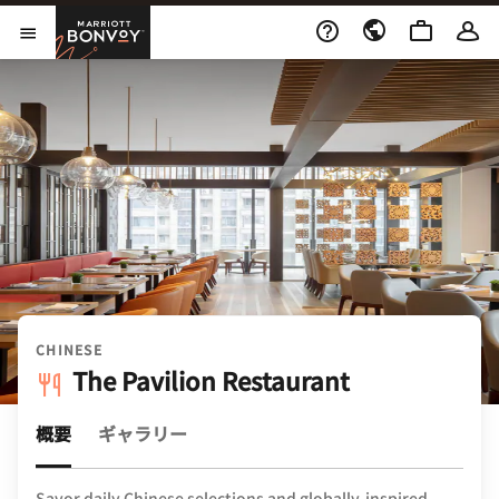
Skip to Content
Marriott Bonvoy
メニューを開く
CHINESE
The Pavilion Restaurant
概要
ギャラリー
Savor daily Chinese selections and globally-inspired