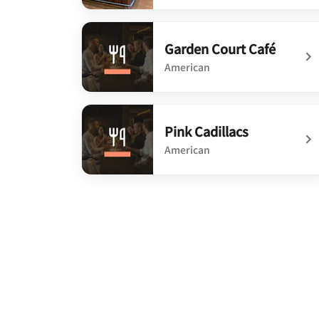
undefined Scarlet Craft Kitchen
Garden Court Café
American
undefined Garden Court Café
Pink Cadillacs
American
undefined Pink Cadillacs