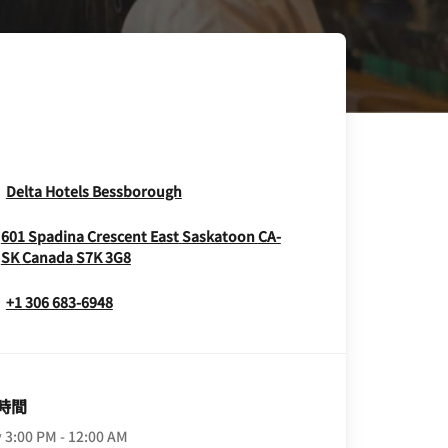
Opens In New Window
Delta Hotels Bessborough
601 Spadina Crescent East
Saskatoon
CA-
Opens In New Window
SK
Canada
S7K 3G8
+1 306 683-6948
時間
y
3:00 PM - 12:00 AM