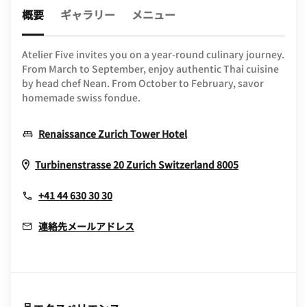
概要
ギャラリー
メニュー
Atelier Five invites you on a year-round culinary journey.
From March to September, enjoy authentic Thai cuisine
by head chef Nean. From October to February, savor
homemade swiss fondue.
Opens In New Window
Renaissance Zurich Tower Hotel
Opens In Ne
Turbinenstrasse 20
Zurich
Switzerland
8005
+41 44 630 30 30
連絡先メールアドレス