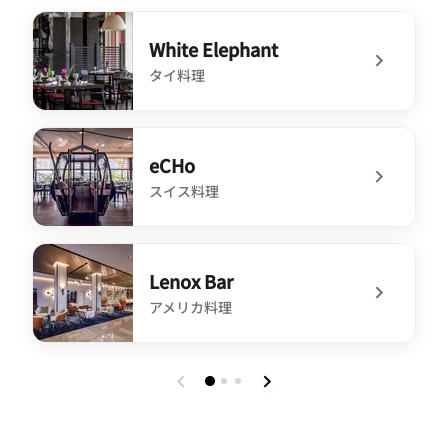
White Elephant
タイ料理
undefined White Elephant
eCHo
スイス料理
undefined eCHo
Lenox Bar
アメリカ料理
undefined Lenox Bar