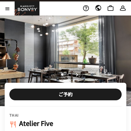
Skip to Content
Marriott Bonvoy
メニューを開く
ご予約
THAI
Atelier Five