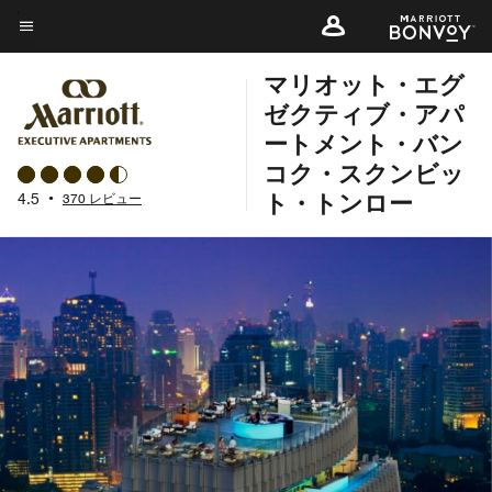
Skip
to
メニューのテキスト
main
マリオット・エグ
content
ゼクティブ・アパ
ートメント・バン
コク・スクンビッ
ト・トンロー
4.5
•
370 レビュー