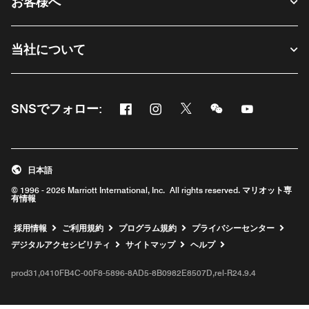
お客様へ
当社について
Facebook
Instagram
Twitter
Messenger
Youtube
SNSでフォロー:
新しいウィンドウで開く
新しいウィンドウで開く
新しいウィンドウで開く
新しいウィンドウ
新しいウィ
日本語
© 1996 - 2026 Marriott International, Inc. All rights reserved. マリオット専
有情報
新しいウィンドウで開く
採用情報
ご利用規約
プログラム規約
プライバシーセンター
デジタルアクセシビリティ
サイトマップ
ヘルプ
prod31,0410FB4C-00F8-5896-8AD5-8B0982E8507D,rel-R24.9.4