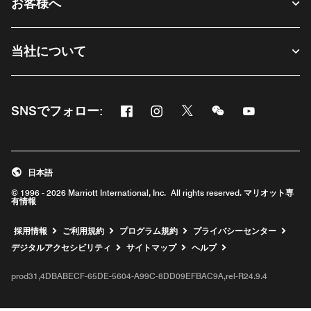
お客様へ
当社について
Facebook
Instagram
Twitter
Messenger
Youtube
SNSでフォロー:
新しいウィンドウで開く
新しいウィンドウで開く
新しいウィンドウで開く
新しいウィンドウ
新しいウィ
日本語
© 1996 - 2026 Marriott International, Inc. All rights reserved. マリオット専
有情報
新しいウィンドウで開く
採用情報
ご利用規約
プログラム規約
プライバシーセンター
デジタルアクセシビリティ
サイトマップ
ヘルプ
prod31,4DBABECF-65DE-5604-A99C-8DD09EFBAC9A,rel-R24.9.4