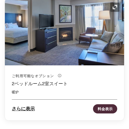
アイコ
ご利用可能なオプション
2ベッドルーム2室スイート
暖炉
さらに表示
料金表示