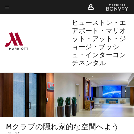
Skip
Skip
to
to
メニューのテキスト
main
ヒューストン・エ
main
content
content
アポート・マリオ
ット・アット・ジ
ョージ・ブッシ
ュ・インターコン
チネンタル
Mクラブの隠れ家的な空間へよう