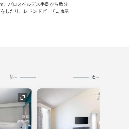
6km、パロスベルデス半島から数分
策をしたり、レドンドビーチ
...
表示
前へ
次へ
アイコンの拡大