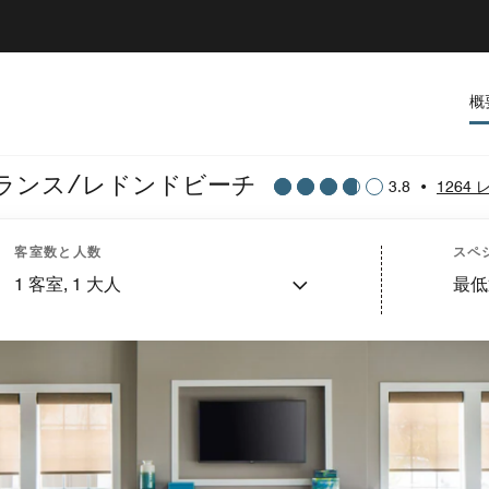
概
ランス/レドンドビーチ
3.8
•
1264
客室数と人数
スペ
1
客室,
1
大人
最低