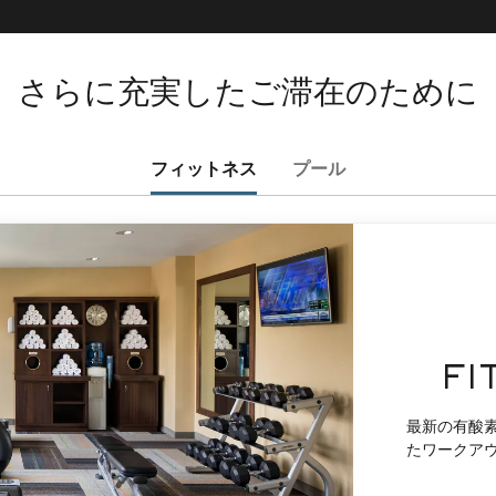
さらに充実したご滞在のために
フィットネス
プール
FI
最新の有酸
たワークア