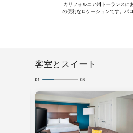
カリフォルニア州トーランスにある
の便利なロケーションです。パ
客室とスイート
01
03
アイコンの拡大