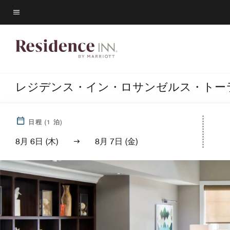
Skip
to
メニューのテキスト
main
content
レジデンス・イン・ロサンゼルス・トー
日程
(
1
泊)
8月 6日 (木)
8月 7日 (金)