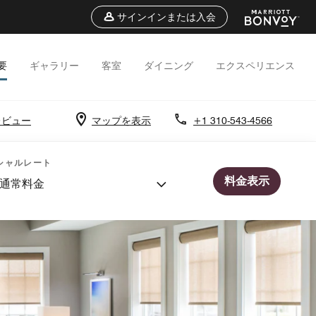
サインインまたは入会
要
ギャラリー
客室
ダイニング
エクスペリエンス
 レビュー
マップを表示
+1 310-543-4566
シャルレート
料金表示
通常料金