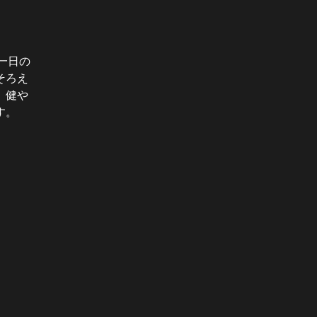
一日の
そろえ
、健や
す。