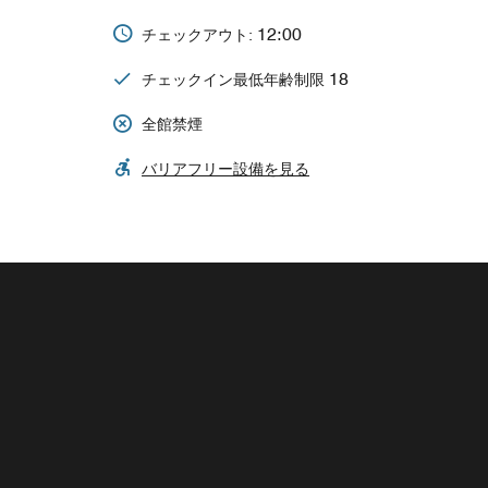
12:00
チェックアウト:
18
チェックイン最低年齢制限
全館禁煙
バリアフリー設備を見る
THE MARKET
お腹が空いたらいつでも毎日24時間オープン
「The Market」へ。軽食、お飲み物、旅の必