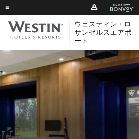
Skip
Skip
to
to
メニューのテキスト
main
main
ウェスティン・ロ
content
content
サンゼルスエアポ
ート