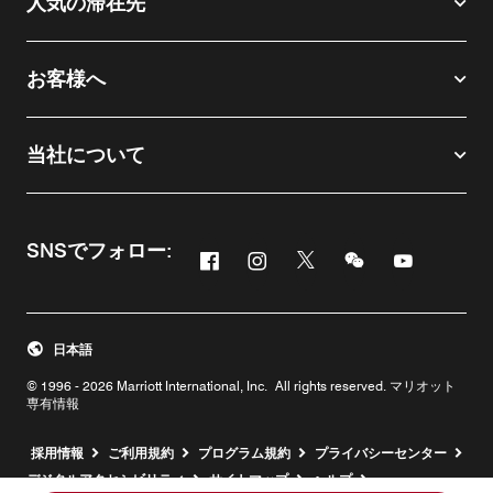
人気の滞在先
お客様へ
当社について
SNSでフォロー:
Facebook
Instagram
Twitter
Messenger
Youtube
新しいウィンドウで開く
新しいウィンドウで開く
新しいウィンドウで開
新しいウィンド
新しいウィ
日本語
© 1996 - 2026 Marriott International, Inc. All rights reserved. マリオット
専有情報
新しいウィンドウで開く
採用情報
ご利用規約
プログラム規約
プライバシーセンター
デジタルアクセシビリティ
サイトマップ
ヘルプ