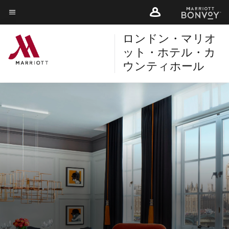
Skip
Skip
to
to
メニューのテキスト
main
ロンドン・マリオ
main
content
content
ット・ホテル・カ
ウンティホール