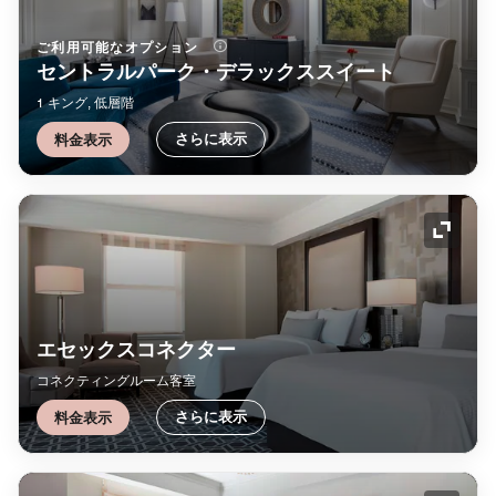
ご利用可能なオプション
セントラルパーク・デラックススイート
1 キング, 低層階
さらに表示
料金表示
アイコ
エセックスコネクター
コネクティングルーム客室
さらに表示
料金表示