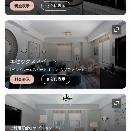
さらに表示
料金表示
アイコ
エセックススイート
1ベッドルームスイート, 1 キング, ソファベッド
さらに表示
料金表示
アイコ
ご利用可能なオプション