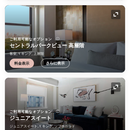
アイコ
ご利用可能なオプション
セントラルパークビュー 高層階
客室, 1 キング, 上層階
さらに表示
料金表示
アイコ
ご利用可能なオプション
ジュニアスイート
ジュニアスイート, 1 キング, ソファベッド