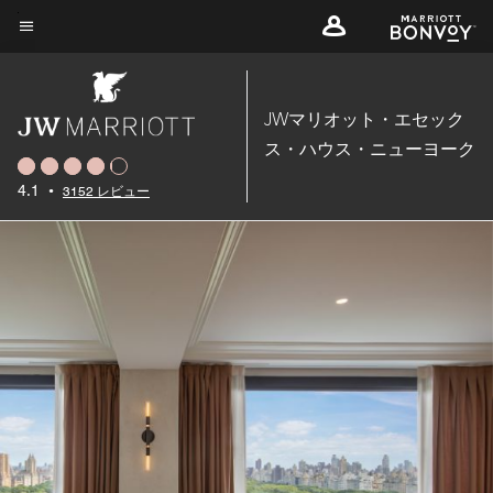
Skip
to
メニューのテキスト
main
content
JWマリオット・エセック
ス・ハウス・ニューヨーク
4.1
•
3152 レビュー