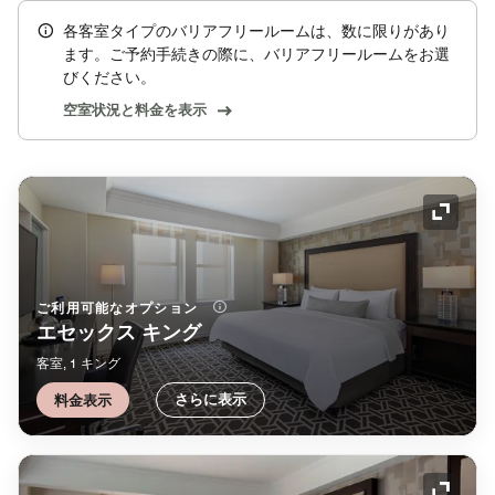
各客室タイプのバリアフリールームは、数に限りがあり
ます。ご予約手続きの際に、バリアフリールームをお選
びください。
空室状況と料金を表示
アイコ
ご利用可能なオプション
エセックス キング
客室, 1 キング
さらに表示
料金表示