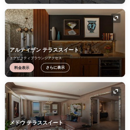
アイコ
アルティザン テラススイート
エグゼクティブラウンジアクセス
さらに表示
料金表示
アイコ
メドウ テラススイート