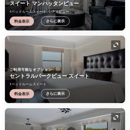
スイート マンハッタンビュー
1ベッドルームスイート, シティビュー
さらに表示
料金表示
アイコ
ご利用可能なオプション
セントラルパークビュー スイート
1ベッドルームスイート
さらに表示
料金表示
アイコ