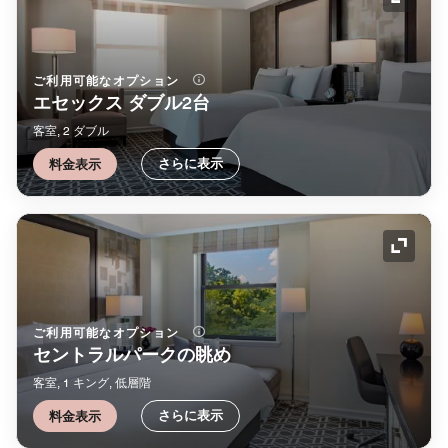
アイコ
ご利用可能なオプション
エセックス ダブル2台
客室, 2 ダブル
さらに表示
料金表示
アイコ
ご利用可能なオプション
セントラルパークの眺め
客室, 1 キング, 低層階
さらに表示
料金表示