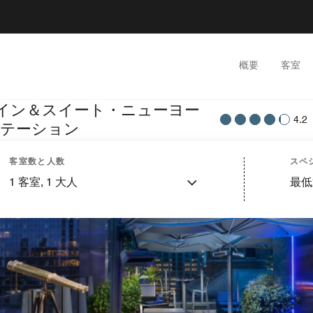
概要
客室
イン＆スイート・ニューヨー
4.2
ステーション
客室数と人数
スペ
1
客室,
1
大人
最低