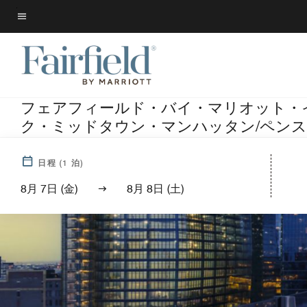
Skip
to
メニューのテキスト
main
content
フェアフィールド・バイ・マリオット・
ク・ミッドタウン・マンハッタン/ペン
日程
(
1
泊)
8月 7日 (金)
8月 8日 (土)