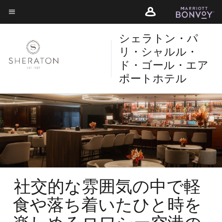
Skip
Skip
to
to
メニューのテキスト
main
main
シェラトン・パ
content
content
リ・シャルル・
ド・ゴール・エア
ポートホテル
社交的な雰囲気の中で軽
食や落ち着いたひと時を