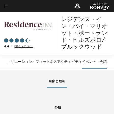
Skip
to
メニューのテキスト
main
レジデンス・イ
content
ン・バイ・マリオ
ット・ポートラン
ド・ヒルズボロ/
4.4
•
387 レビュー
ブルックウッド
グ
レクリエーション・フィットネス
アクティビティ
イベント・会議
左矢印
右
画像と動画
外観