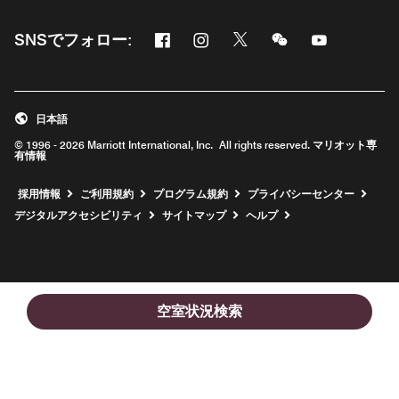
Facebook
Instagram
Twitter
Messenger
Youtube
SNSでフォロー:
新しいウィンドウで開く
新しいウィンドウで開く
新しいウィンドウで開く
新しいウィンドウ
新しいウィ
日本語
© 1996 - 2026 Marriott International, Inc. All rights reserved. マリオット専
有情報
新しいウィンドウで開く
採用情報
ご利用規約
プログラム規約
プライバシーセンター
デジタルアクセシビリティ
サイトマップ
ヘルプ
空室状況検索