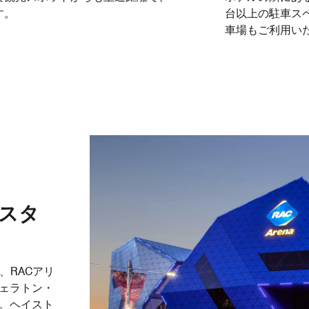
す。
台以上の駐車ス
車場もご利用い
ススタ
、RACアリ
ェラトン・
。ヘイスト