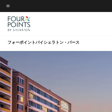
Skip
Skip
to
to
メニューのテキスト
main
main
content
content
フォーポイントバイシェラトン・パース