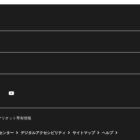
Messenger
Youtube
く
ウで開く
ィンドウで開く
しいウィンドウで開く
新しいウィンドウで開く
served. マリオット専有情報
センター
デジタルアクセシビリティ
サイトマップ
ヘルプ