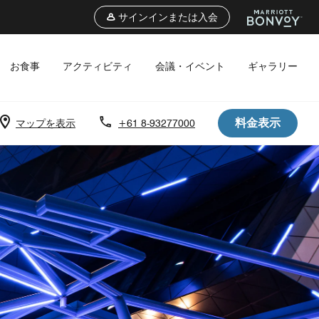
サインインまたは入会
お食事
アクティビティ
会議・イベント
ギャラリー
料金表示
マップを表示
+61 8-93277000