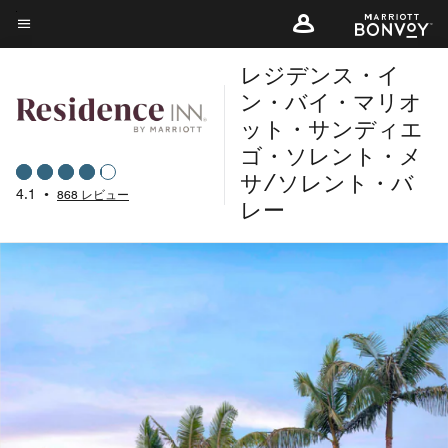
Skip
to
メニューのテキスト
main
レジデンス・イ
content
ン・バイ・マリオ
ット・サンディエ
ゴ・ソレント・メ
サ/ソレント・バ
4.1
•
868 レビュー
レー