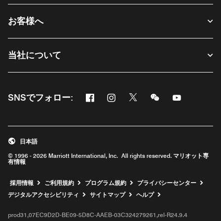
お客様へ
当社について
Facebook
Instagram
Twitter
Messenger
Youtube
SNSでフォロー:
新しいウィンドウで開く
新しいウィンドウで開く
新しいウィンドウで開く
新しいウィンドウ
新しいウィ
日本語
© 1996 - 2026 Marriott International, Inc. All rights reserved. マリオット専
有情報
新しいウィンドウで開く
採用情報
ご利用規約
プログラム規約
プライバシーセンター
デジタルアクセシビリティ
サイトマップ
ヘルプ
prod31,07EC9D2D-BE09-5D8C-AAEB-03C324279261,rel-R24.9.4