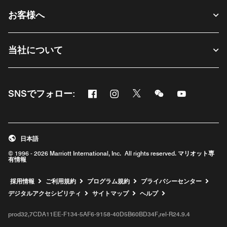
お客様へ
当社について
Facebook
Instagram
Twitter
Messenger
Youtube
SNSでフォロー:
新しいウィンドウで開く
新しいウィンドウで開く
新しいウィンドウで開く
新しいウィンドウ
新しいウィ
日本語
© 1996 - 2026 Marriott International, Inc. All rights reserved. マリオット専
有情報
新しいウィンドウで開く
採用情報
ご利用規約
プログラム規約
プライバシーセンター
デジタルアクセシビリティ
サイトマップ
ヘルプ
prod32,7CDA11EE-F134-5AF6-9158-40D5B60BD34F,rel-R24.9.4