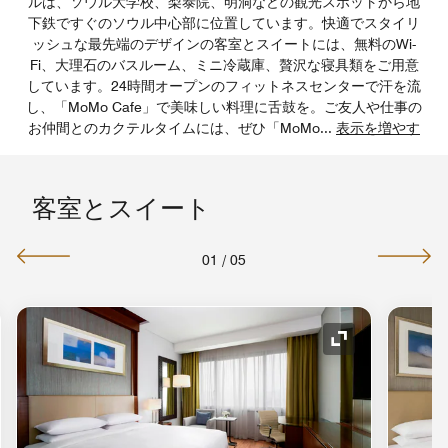
ルは、ソウル大学校、梨泰院、明洞などの観光スポットから地
下鉄ですぐのソウル中心部に位置しています。快適でスタイリ
ッシュな最先端のデザインの客室とスイートには、無料のWi-
Fi、大理石のバスルーム、ミニ冷蔵庫、贅沢な寝具類をご用意
しています。24時間オープンのフィットネスセンターで汗を流
し、「MoMo Cafe」で美味しい料理に舌鼓を。ご友人や仕事の
お仲間とのカクテルタイムには、ぜひ「MoMo
...
表示を増やす
客室とスイート
01
/
05
コンの拡大
アイコンの拡