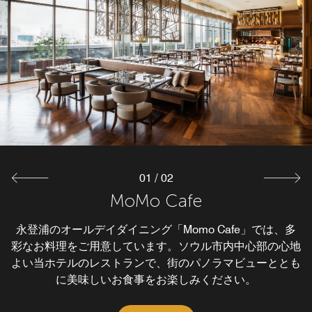
01
/
02
MoMo Cafe
MoMo Bar
ソウルでご友人やお仕事仲間と集まるのなら、タイムズス
永登浦のオールデイダイニング「Momo Cafe」では、多
彩なお料理をご用意しています。ソウル市内中心部の心地
クエア近くの当ホテルのバーへ。「MoMo Bar」では、種
よい当ホテルのレストランで、街のパノラマビューととも
類豊富なワイン、ビール、カクテルの他、美味しい軽食を
に美味しいお食事をお楽しみください。
各種ご用意しています。