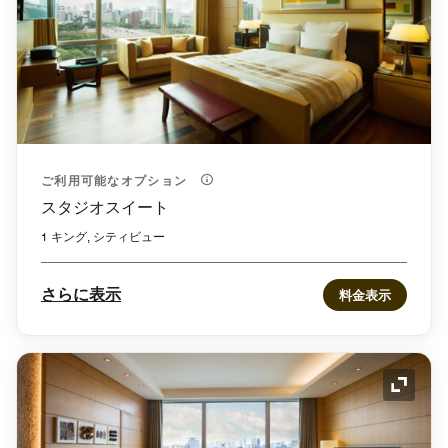
ご利用可能なオプション
スタジオスイート
1 キング, シティビュー
さらに表示
料金表示
アイコ