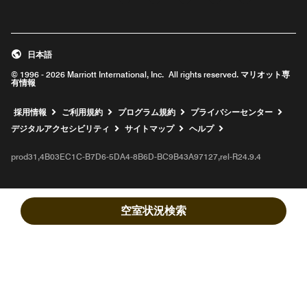
新しいウィンドウで開く
新しいウィンドウで開く
新しいウィンドウで開く
新しいウィンドウ
新しいウィ
日本語
© 1996 - 2026 Marriott International, Inc. All rights reserved. マリオット専
有情報
新しいウィンドウで開く
採用情報
ご利用規約
プログラム規約
プライバシーセンター
デジタルアクセシビリティ
サイトマップ
ヘルプ
prod31,4B03EC1C-B7D6-5DA4-8B6D-BC9B43A97127,rel-R24.9.4
空室状況検索