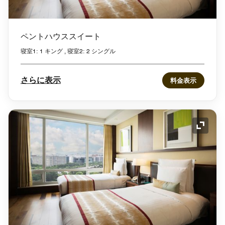
ペントハウススイート
寝室1: 1 キング , 寝室2: 2 シングル
さらに表示
料金表示
アイコ