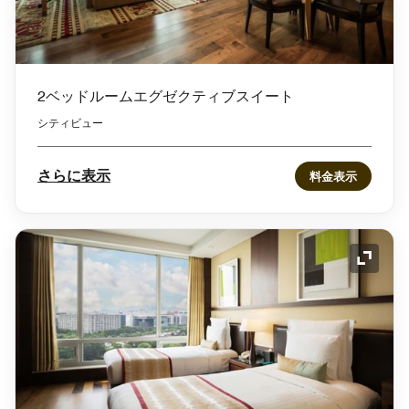
2ベッドルームエグゼクティブスイート
シティビュー
さらに表示
料金表示
アイコ