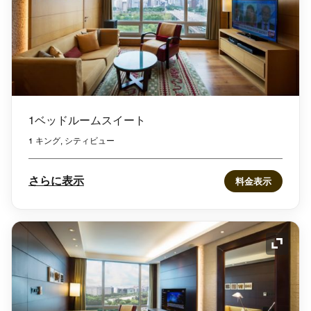
1ベッドルームスイート
1 キング, シティビュー
さらに表示
料金表示
アイコ