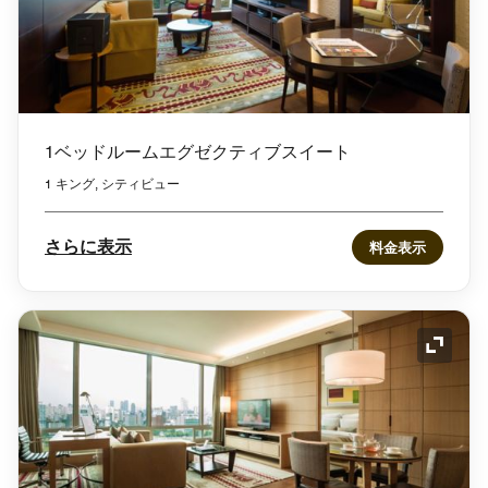
1ベッドルームエグゼクティブスイート
1 キング, シティビュー
さらに表示
料金表示
アイコ