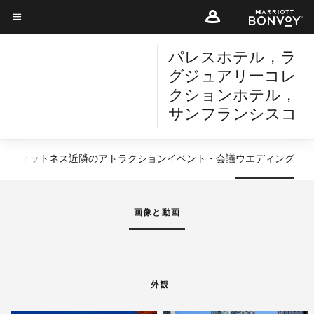
Skip
to
メニューのテキスト
main
パレスホテル，ラ
content
グジュアリーコレ
クションホテル，
サンフランシスコ
・フィットネス
近隣のアトラクション
イベント・会議
ウエディング
左矢印
右
画像と動画
外観