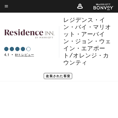
Skip
to
メニューのテキスト
main
レジデンス・イ
content
ン・バイ・マリオ
ット・アーバイ
ン・ジョン・ウェ
イン・エアポー
4.1
•
811 レビュー
ト/オレンジ・カ
ウンティ
改装された客室