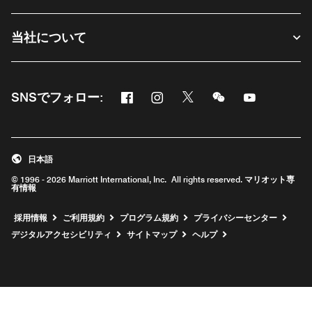
当社について
Facebook
Instagram
Twitter
Messenger
Youtube
SNSでフォロー:
新しいウィンドウで開く
新しいウィンドウで開く
新しいウィンドウで開く
新しいウィンドウ
新しいウィ
日本語
© 1996 - 2026 Marriott International, Inc. All rights reserved. マリオット専
有情報
新しいウィンドウで開く
採用情報
ご利用規約
プログラム規約
プライバシーセンター
デジタルアクセシビリティ
サイトマップ
ヘルプ