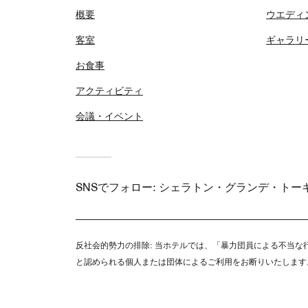
概要
ウエディ
客室
ギャラリ
お食事
アクティビティ
会議・イベント
SNSでフォロー:
シェラトン・グランデ・トー
反社会的勢力の排除:
当ホテルでは、「暴力団員による不当な行
と認められる個人または団体によるご利用をお断りいたします