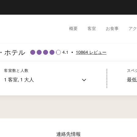
概要
客室
お食事
アク
・ホテル
4.1
•
10864 レビュー
客室数と人数
スペ
1
客室,
1
大人
最低
シェラトン・グランデ・トーキョーベイ・ホテルの詳細
連絡先情報