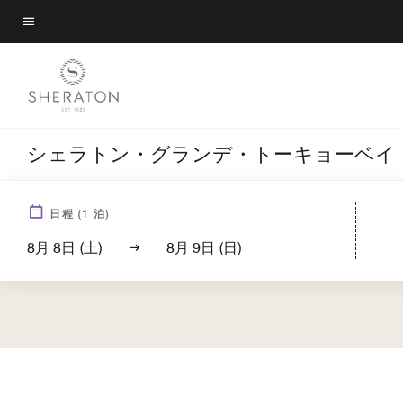
Skip
to
メニューのテキスト
main
content
シェラトン・グランデ・トーキョーベイ
日程
(
1
泊)
8月 8日 (土)
8月 9日 (日)