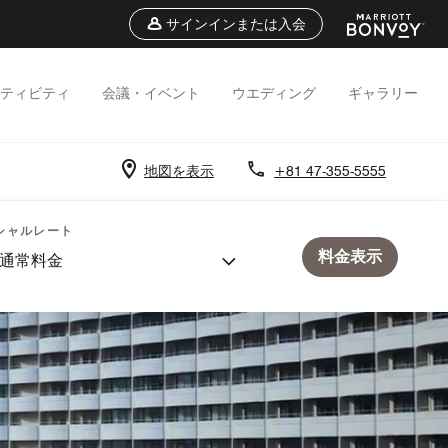
サインインまたは入会
ティビティ
会議・イベント
ウエディング
ギャラリー
地図を表示
+81 47-355-5555
シャルレート
料金表示
通常料金