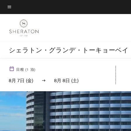
Skip
to
メニューのテキスト
main
content
シェラトン・グランデ・トーキョーベイ
日程
(
1
泊)
8月 7日 (金)
8月 8日 (土)